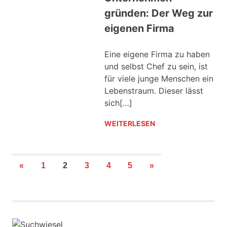
gründen: Der Weg zur
eigenen Firma
Eine eigene Firma zu haben
und selbst Chef zu sein, ist
für viele junge Menschen ein
Lebenstraum. Dieser lässt
sich[…]
WEITERLESEN
Beitragsnavigation
VORHERIGE
NÄCHSTE
«
1
2
3
4
5
»
BEITRÄGE
BEITRÄGE