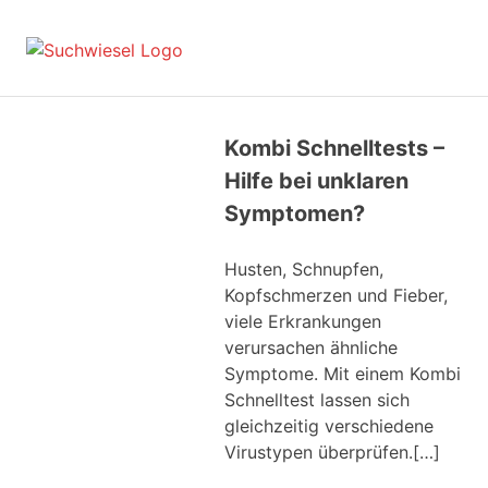
Zum
Inhalt
suchwiesel.de
MENÜ
springen
Suche
und
Finden
im
Kombi Schnelltests –
Internet
Hilfe bei unklaren
Symptomen?
Husten, Schnupfen,
Kopfschmerzen und Fieber,
viele Erkrankungen
verursachen ähnliche
Symptome. Mit einem Kombi
Schnelltest lassen sich
gleichzeitig verschiedene
Virustypen überprüfen.[…]