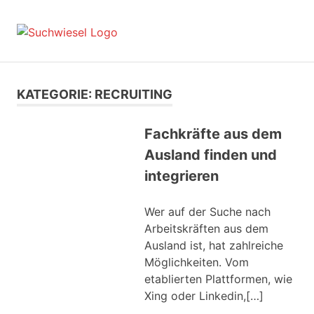
Zum
Inhalt
suchwiesel.de
MENÜ
springen
Suche
und
Finden
im
KATEGORIE:
RECRUITING
Internet
Fachkräfte aus dem
Ausland finden und
integrieren
Wer auf der Suche nach
Arbeitskräften aus dem
Ausland ist, hat zahlreiche
Möglichkeiten. Vom
etablierten Plattformen, wie
Xing oder Linkedin,[…]