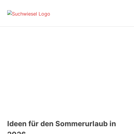
Zum
Inhalt
suchwiesel.de
MENÜ
springen
Suche
und
Finden
im
Internet
Ideen für den Sommerurlaub in