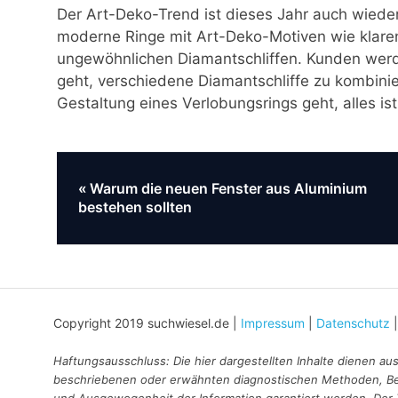
Der Art-Deko-Trend ist dieses Jahr auch wieder
moderne Ringe mit Art-Deko-Motiven wie klare
ungewöhnlichen Diamantschliffen. Kunden wer
geht, verschiedene Diamantschliffe zu kombinie
Gestaltung eines Verlobungsrings geht, alles ist
Vorheriger
Warum die neuen Fenster aus Aluminium
Beitragsnavigation
Beitrag:
bestehen sollten
Copyright 2019 suchwiesel.de |
Impressum
|
Datenschutz
Haftungsausschluss: Die hier dargestellten Inhalte dienen au
beschriebenen oder erwähnten diagnostischen Methoden, Behan
und Ausgewogenheit der Information garantiert werden. Der Te