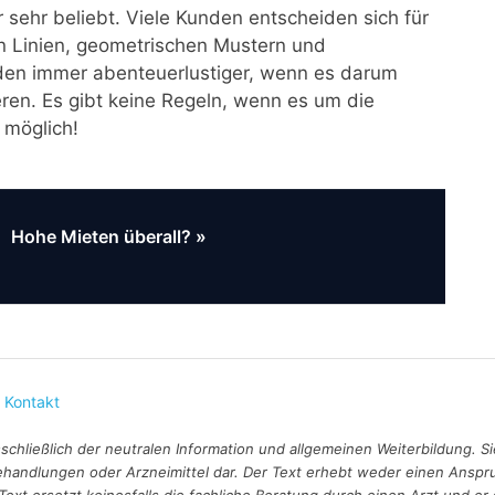
 sehr beliebt. Viele Kunden entscheiden sich für
n Linien, geometrischen Mustern und
den immer abenteuerlustiger, wenn es darum
ren. Es gibt keine Regeln, wenn es um die
 möglich!
Nächster
Hohe Mieten überall?
Beitrag:
|
Kontakt
sschließlich der neutralen Information und allgemeinen Weiterbildung.
dlungen oder Arzneimittel dar. Der Text erhebt weder einen Anspruch a
xt ersetzt keinesfalls die fachliche Beratung durch einen Arzt und er 