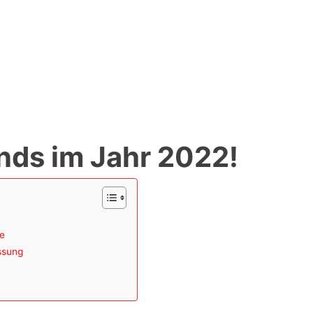
nds im Jahr 2022!
ge
ssung