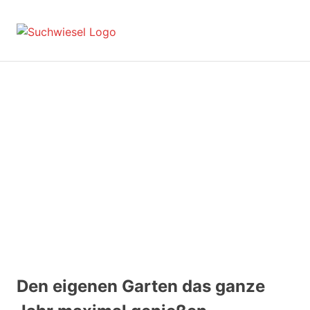
Zum
Inhalt
suchwiesel.de
MENÜ
springen
Suche
und
Finden
im
Internet
Den eigenen Garten das ganze